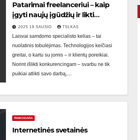
Patarimai freelanceriui – kaip
įgyti naujų įgūdžių ir likti
konkurencingam?
2025 19 SAUSIO
TSLKAS
Laisvai samdomo specialisto kelias – tai
nuolatinis tobulėjimas. Technologijos keičiasi
greitai, o kartu su jomis – ir klientų poreikiai.
Norint išlikti konkurencingam – svarbu ne tik
puikiai atlikti savo darbą,…
RINKODARA
Internetinės svetainės