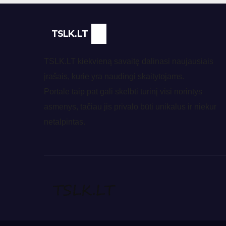
TSLK.LT
TSLK.LT kiekvieną savaitę dalinasi naujausiais
įrašais, kurie yra naudingi skaitytojams.
Portale taip pat gali skelbti turinį visi norintys
asmenys, tačiau jis privalo būti unikalus ir niekur
netalpintas.