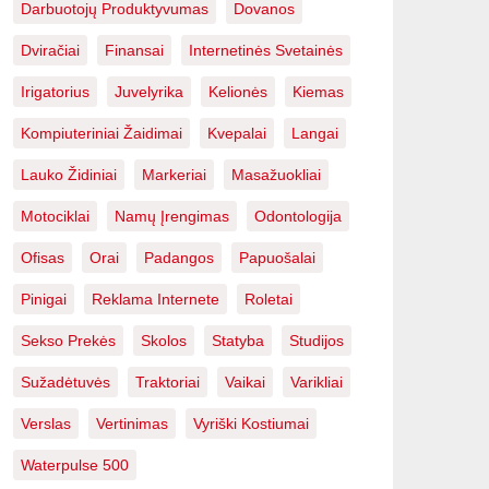
Darbuotojų Produktyvumas
Dovanos
Dviračiai
Finansai
Internetinės Svetainės
Irigatorius
Juvelyrika
Kelionės
Kiemas
Kompiuteriniai Žaidimai
Kvepalai
Langai
Lauko Židiniai
Markeriai
Masažuokliai
Motociklai
Namų Įrengimas
Odontologija
Ofisas
Orai
Padangos
Papuošalai
Pinigai
Reklama Internete
Roletai
Sekso Prekės
Skolos
Statyba
Studijos
Sužadėtuvės
Traktoriai
Vaikai
Varikliai
Verslas
Vertinimas
Vyriški Kostiumai
Waterpulse 500