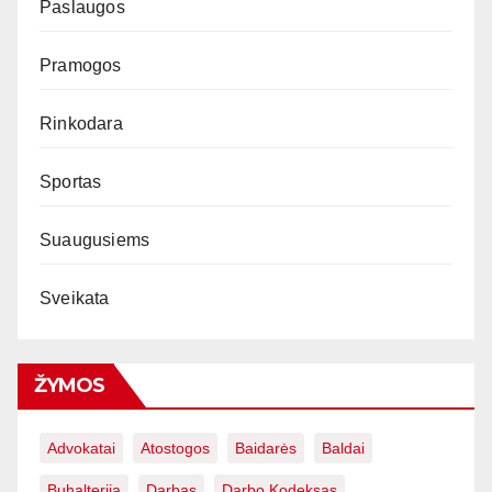
Paslaugos
Pramogos
Rinkodara
Sportas
Suaugusiems
Sveikata
ŽYMOS
Advokatai
Atostogos
Baidarės
Baldai
Buhalterija
Darbas
Darbo Kodeksas