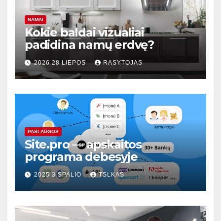
NAMAI
Kokie baldai vizualiai
padidina namų erdvę?
2026 28 LIEPOS
RASYTOJAS
PASLAUGOS
Site.pro — apskaitos
programa debesyje
2025 3 SPALIO
TSLKAS