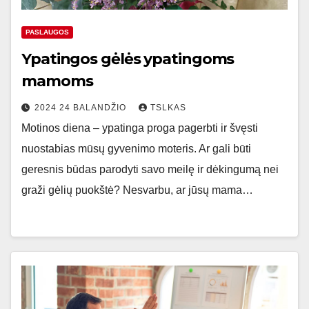
PASLAUGOS
Ypatingos gėlės ypatingoms
mamoms
2024 24 BALANDŽIO
TSLKAS
Motinos diena – ypatinga proga pagerbti ir švęsti
nuostabias mūsų gyvenimo moteris. Ar gali būti
geresnis būdas parodyti savo meilę ir dėkingumą nei
graži gėlių puokštė? Nesvarbu, ar jūsų mama…