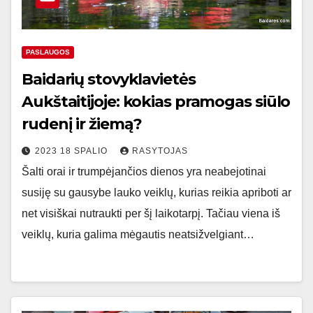
PASLAUGOS
Baidarių stovyklavietės
Aukštaitijoje: kokias pramogas siūlo
rudenį ir žiemą?
2023 18 SPALIO
RASYTOJAS
Šalti orai ir trumpėjančios dienos yra neabejotinai
susiję su gausybe lauko veiklų, kurias reikia apriboti ar
net visiškai nutraukti per šį laikotarpį. Tačiau viena iš
veiklų, kuria galima mėgautis neatsižvelgiant…