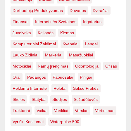
Darbuotojų Produktyvumas
Dovanos
Dviračiai
Finansai
Internetinės Svetainės
Irigatorius
Juvelyrika
Kelionės
Kiemas
Kompiuteriniai Žaidimai
Kvepalai
Langai
Lauko Židiniai
Markeriai
Masažuokliai
Motociklai
Namų Įrengimas
Odontologija
Ofisas
Orai
Padangos
Papuošalai
Pinigai
Reklama Internete
Roletai
Sekso Prekės
Skolos
Statyba
Studijos
Sužadėtuvės
Traktoriai
Vaikai
Varikliai
Verslas
Vertinimas
Vyriški Kostiumai
Waterpulse 500