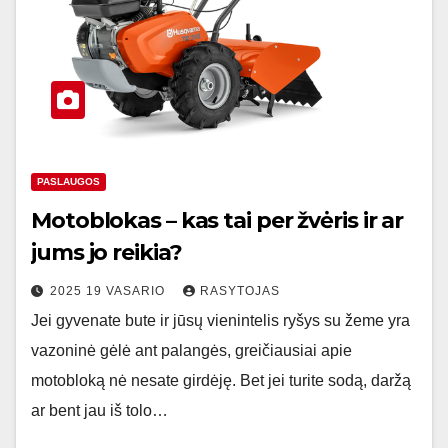
PASLAUGOS
Motoblokas – kas tai per žvėris ir ar
jums jo reikia?
2025 19 VASARIO
RASYTOJAS
Jei gyvenate bute ir jūsų vienintelis ryšys su žeme yra
vazoninė gėlė ant palangės, greičiausiai apie
motobloką nė nesate girdėję. Bet jei turite sodą, daržą
ar bent jau iš tolo…