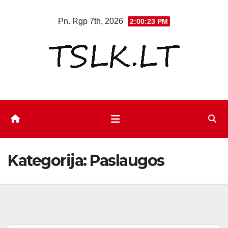
Eiti
Pn. Rgp 7th, 2026
2:00:24 PM
prie
turinio
Kategorija:
Paslaugos