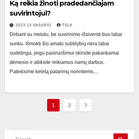
Ką reikia žinoti pradedančiajam
suvirintojui?
2023 23 VASARIO
TSLK
Dirbant su metalu, be suvirinimo išsiversti bus labai
sunku. Išmokti šio amato subtilybių nėra labai
sudėtinga, jeigu pasiruošimui skirsite pakankamai
dėmesio ir atliksite reikiamus namų darbus.
Pateiksime keletą patarimų norintiems…
Įrašų
1
2
puslapiavimas