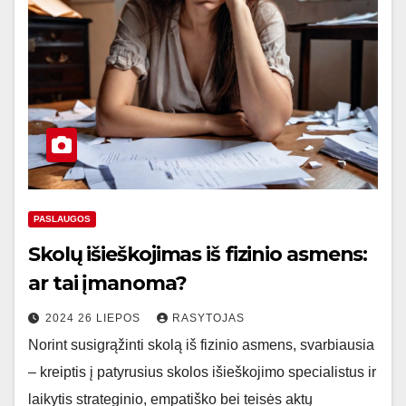
PASLAUGOS
Skolų išieškojimas iš fizinio asmens:
ar tai įmanoma?
2024 26 LIEPOS
RASYTOJAS
Norint susigrąžinti skolą iš fizinio asmens, svarbiausia
– kreiptis į patyrusius skolos išieškojimo specialistus ir
laikytis strateginio, empatiško bei teisės aktų