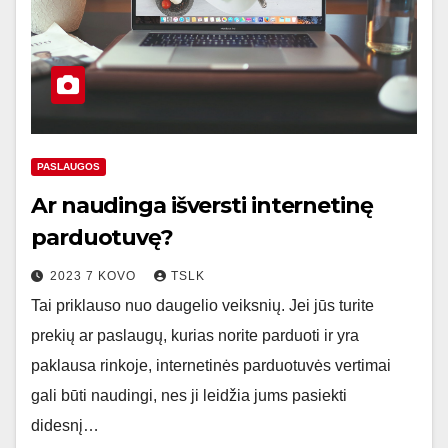
PASLAUGOS
Ar naudinga išversti internetinę
parduotuvę?
2023 7 KOVO
TSLK
Tai priklauso nuo daugelio veiksnių. Jei jūs turite
prekių ar paslaugų, kurias norite parduoti ir yra
paklausa rinkoje, internetinės parduotuvės vertimai
gali būti naudingi, nes ji leidžia jums pasiekti
didesnį…