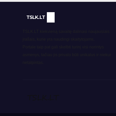
TSLK.LT
TSLK.LT kiekvieną savaitę dalinasi naujausiais
įrašais, kurie yra naudingi skaitytojams.
Portale taip pat gali skelbti turinį visi norintys
asmenys, tačiau jis privalo būti unikalus ir niekur
netalpintas.