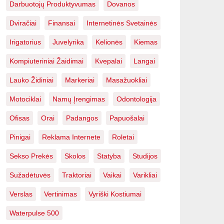
Darbuotojų Produktyvumas
Dovanos
Dviračiai
Finansai
Internetinės Svetainės
Irigatorius
Juvelyrika
Kelionės
Kiemas
Kompiuteriniai Žaidimai
Kvepalai
Langai
Lauko Židiniai
Markeriai
Masažuokliai
Motociklai
Namų Įrengimas
Odontologija
Ofisas
Orai
Padangos
Papuošalai
Pinigai
Reklama Internete
Roletai
Sekso Prekės
Skolos
Statyba
Studijos
Sužadėtuvės
Traktoriai
Vaikai
Varikliai
Verslas
Vertinimas
Vyriški Kostiumai
Waterpulse 500