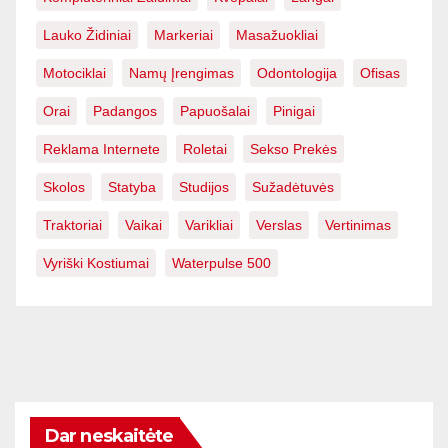
Lauko Židiniai
Markeriai
Masažuokliai
Motociklai
Namų Įrengimas
Odontologija
Ofisas
Orai
Padangos
Papuošalai
Pinigai
Reklama Internete
Roletai
Sekso Prekės
Skolos
Statyba
Studijos
Sužadėtuvės
Traktoriai
Vaikai
Varikliai
Verslas
Vertinimas
Vyriški Kostiumai
Waterpulse 500
Dar neskaitėte