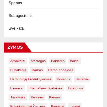
Sportas
Suaugusiems
Sveikata
ŽYMOS
Advokatai
Atostogos
Baidarės
Baldai
Buhalterija
Darbas
Darbo Kodeksas
Darbuotojų Produktyvumas
Dovanos
Dviračiai
Finansai
Internetinės Svetainės
Irigatorius
Juvelyrika
Kelionės
Kiemas
Kompiuteriniai Žaidimai
Kvepalai
Langai