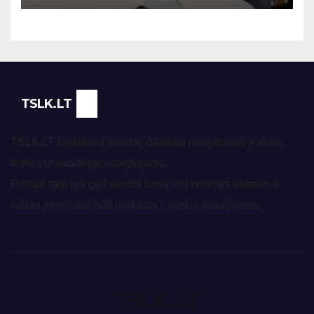
TSLK.LT
TSLK.LT kiekvieną savaitę dalinasi naujausiais įrašais,
kurie yra naudingi skaitytojams.
Portale taip pat gali skelbti turinį visi norintys asmenys,
tačiau jis privalo būti unikalus ir niekur netalpintas.