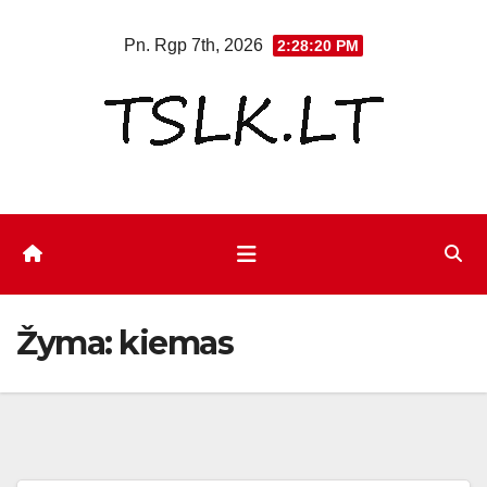
Eiti
Pn. Rgp 7th, 2026
2:28:20 PM
prie
turinio
Žyma:
kiemas