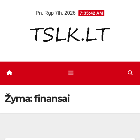
Eiti
Pn. Rgp 7th, 2026
7:35:42 AM
prie
turinio
Žyma:
finansai