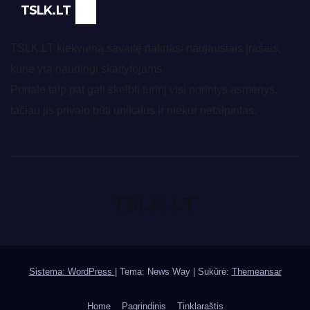
TSLK.LT
TSLK.LT kiekvieną savaitę dalinasi naujausiais įrašais,
kurie yra naudingi skaitytojams.
Portale taip pat gali skelbti turinį visi norintys asmenys,
tačiau jis privalo būti unikalus ir niekur netalpintas.
Sistema: WordPress
|
Tema: News Way | Sukūrė:
Themeansar
Home
Pagrindinis
Tinklaraštis