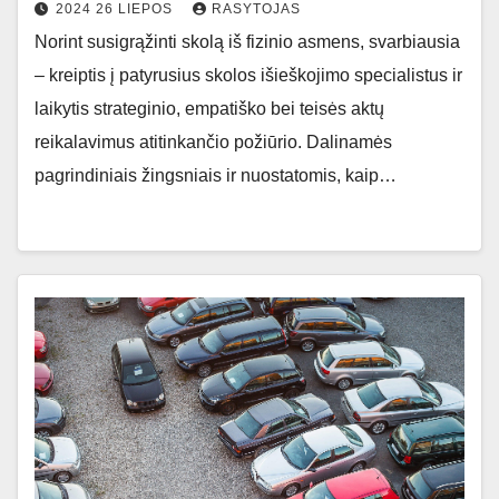
2024 26 LIEPOS
RASYTOJAS
Norint susigrąžinti skolą iš fizinio asmens, svarbiausia
– kreiptis į patyrusius skolos išieškojimo specialistus ir
laikytis strateginio, empatiško bei teisės aktų
reikalavimus atitinkančio požiūrio. Dalinamės
pagrindiniais žingsniais ir nuostatomis, kaip…