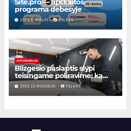
Site.pro — apskaitos
programa debesyje
2025 3 SPALIO
TSLKAS
AUTOMOBILIAI
Blizgesio paslaptis slypi
teisingame poliravime: ką
svarbu žinoti?
2025 23 RUGSĖJO
TSLKAS