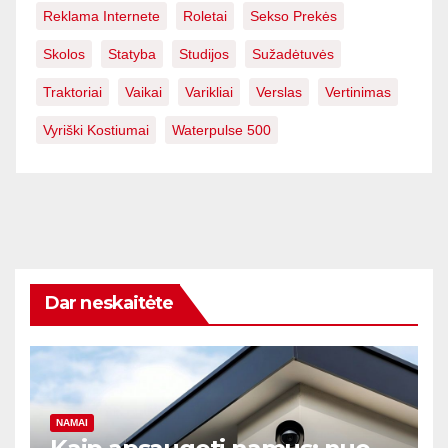
Reklama Internete
Roletai
Sekso Prekės
Skolos
Statyba
Studijos
Sužadėtuvės
Traktoriai
Vaikai
Varikliai
Verslas
Vertinimas
Vyriški Kostiumai
Waterpulse 500
Dar neskaitėte
NAMAI