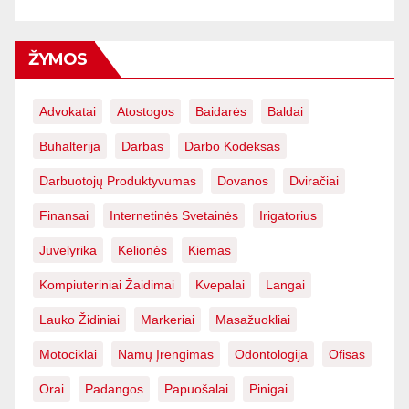
ŽYMOS
Advokatai
Atostogos
Baidarės
Baldai
Buhalterija
Darbas
Darbo Kodeksas
Darbuotojų Produktyvumas
Dovanos
Dviračiai
Finansai
Internetinės Svetainės
Irigatorius
Juvelyrika
Kelionės
Kiemas
Kompiuteriniai Žaidimai
Kvepalai
Langai
Lauko Židiniai
Markeriai
Masažuokliai
Motociklai
Namų Įrengimas
Odontologija
Ofisas
Orai
Padangos
Papuošalai
Pinigai