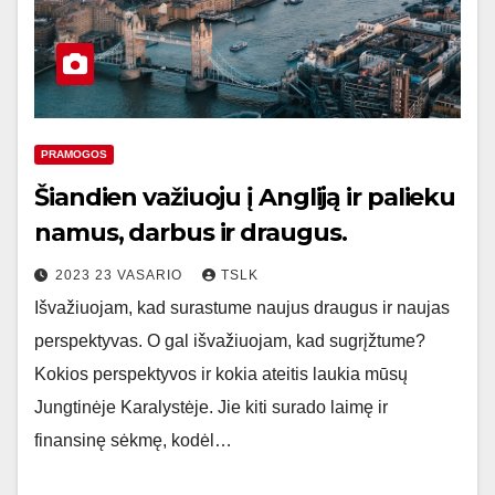
PRAMOGOS
Šiandien važiuoju į Angliją ir palieku
namus, darbus ir draugus.
2023 23 VASARIO
TSLK
Išvažiuojam, kad surastume naujus draugus ir naujas
perspektyvas. O gal išvažiuojam, kad sugrįžtume?
Kokios perspektyvos ir kokia ateitis laukia mūsų
Jungtinėje Karalystėje. Jie kiti surado laimę ir
finansinę sėkmę, kodėl…