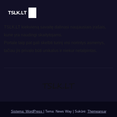
TSLK.LT
TSLK.LT kiekvieną savaitę dalinasi naujausiais įrašais,
kurie yra naudingi skaitytojams.
Portale taip pat gali skelbti turinį visi norintys asmenys,
tačiau jis privalo būti unikalus ir niekur netalpintas.
Sistema: WordPress
|
Tema: News Way | Sukūrė:
Themeansar