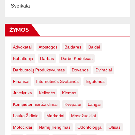
Sveikata
ŽYMOS
Advokatai
Atostogos
Baidarės
Baldai
Buhalterija
Darbas
Darbo Kodeksas
Darbuotojų Produktyvumas
Dovanos
Dviračiai
Finansai
Internetinės Svetainės
Irigatorius
Juvelyrika
Kelionės
Kiemas
Kompiuteriniai Žaidimai
Kvepalai
Langai
Lauko Židiniai
Markeriai
Masažuokliai
Motociklai
Namų Įrengimas
Odontologija
Ofisas