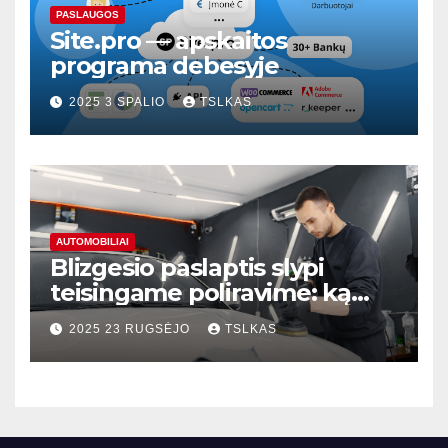
PASLAUGOS
Site.pro — apskaitos
programa debesyje
2025 3 SPALIO
TSLKAS
AUTOMOBILIAI
Blizgesio paslaptis slypi
teisingame poliravime: ką
svarbu žinoti?
2025 23 RUGSĖJO
TSLKAS