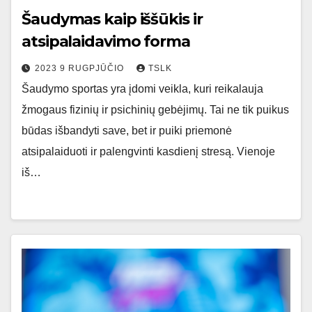
Šaudymas kaip iššūkis ir
atsipalaidavimo forma
2023 9 RUGPJŪČIO
TSLK
Šaudymo sportas yra įdomi veikla, kuri reikalauja
žmogaus fizinių ir psichinių gebėjimų. Tai ne tik puikus
būdas išbandyti save, bet ir puiki priemonė
atsipalaiduoti ir palengvinti kasdienį stresą. Vienoje
iš…