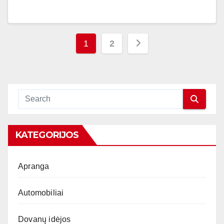
Įrašų
1
2
puslapiavimas
KATEGORIJOS
Apranga
Automobiliai
Dovanų idėjos