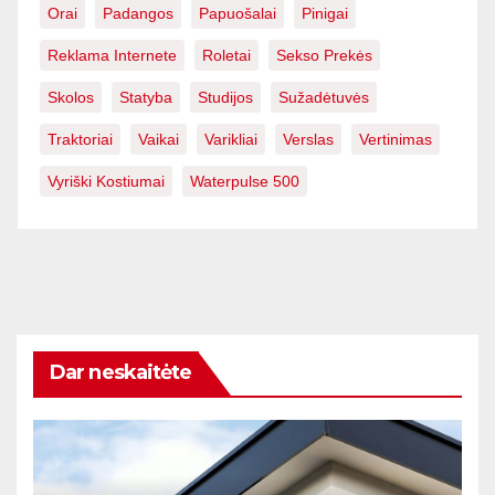
Orai
Padangos
Papuošalai
Pinigai
Reklama Internete
Roletai
Sekso Prekės
Skolos
Statyba
Studijos
Sužadėtuvės
Traktoriai
Vaikai
Varikliai
Verslas
Vertinimas
Vyriški Kostiumai
Waterpulse 500
Dar neskaitėte