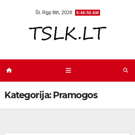
Eiti
Št. Rgp 8th, 2026
9:46:52 AM
prie
turinio
Kategorija:
Pramogos