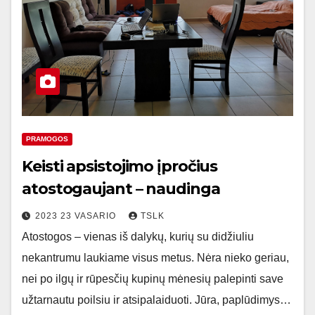
PRAMOGOS
Keisti apsistojimo įpročius
atostogaujant – naudinga
2023 23 VASARIO
TSLK
Atostogos – vienas iš dalykų, kurių su didžiuliu
nekantrumu laukiame visus metus. Nėra nieko geriau,
nei po ilgų ir rūpesčių kupinų mėnesių palepinti save
užtarnautu poilsiu ir atsipalaiduoti. Jūra, paplūdimys…