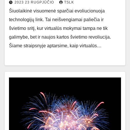
2023 23 RUGPJŪČIO
TSLK
Šiuolaikinė visuomenė sparčiai evoliucionuoja
technologijų link. Tai neišvengiamai paliečia ir
švietimo sritį, kur virtualūs mokymai tampa ne tik
galimybe, bet ir naujos kartos švietimo revoliucija.
Šiame straipsnyje aptarsime, kaip virtualūs…