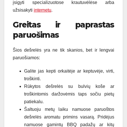
įsigyti specializuotose krautuvėlėse arba
užsisakyti
internetu
.
Greitas ir paprastas
paruošimas
Šios dešrelės yra ne tik skanios, bet ir lengvai
paruošiamos:
Galite jas kepti orkaitėje ar keptuvėje, virti,
troškinti.
Rūkytos dešrelės su bulvių koše ar
troškintomis daržovėmis taps sočiu pietų
patiekalu.
Šaltuoju metų laiku namuose paruoštos
dešrelės aromatu primins vasarą. Pridėjus
namuose gamintų BBQ padažų ar kitų