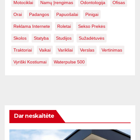
Motociklai
Namų Įrengimas
Odontologija
Ofisas
Orai
Padangos
Papuošalai
Pinigai
Reklama Internete
Roletai
Sekso Prekės
Skolos
Statyba
Studijos
Sužadėtuvės
Traktoriai
Vaikai
Varikliai
Verslas
Vertinimas
Vyriški Kostiumai
Waterpulse 500
Dar neskaitėte