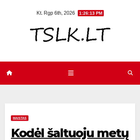
Eiti
Kt. Rgp 6th, 2026
1:26:14 PM
prie
turinio
MAISTAS
Kodėl šaltuoju metų