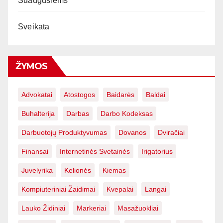
Suaugusiems
Sveikata
ŽYMOS
Advokatai
Atostogos
Baidarės
Baldai
Buhalterija
Darbas
Darbo Kodeksas
Darbuotojų Produktyvumas
Dovanos
Dviračiai
Finansai
Internetinės Svetainės
Irigatorius
Juvelyrika
Kelionės
Kiemas
Kompiuteriniai Žaidimai
Kvepalai
Langai
Lauko Židiniai
Markeriai
Masažuokliai