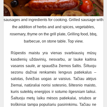
sausages and ingredients for cooking. Grilled sausage with
the addition of herbs and and spices, vegetables,
rosemary, thyme on the grill plate, Grilling food, bbq,
barbecue, on stone table. Top view.
Rūpestis maistu yra vienas svarbiausių mūsų
kasdienių uždavinių, nesvarbu, ar lauke kaitina
vasaros saulė, ar spaudžia žiemos šaltis. Šiltuoju
sezonu dažnai renkamės lengvus patiekalus –
salotas, šviežias uogas ar vaisius. Tačiau atėjus
žiemai, natūraliai norisi sotesnio, šiltesnio maisto,
kuris suteiktų energijos ir sotumo ilgesniam laikui.
Šaltuoju metų laiku mėsos patiekalai, sriubos ar
troškiniai tampa populiariu pasirinkimu. Tačiau ne