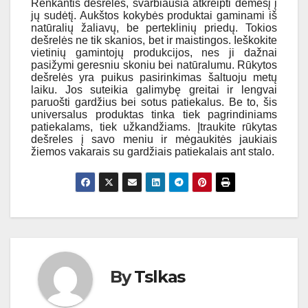
Renkantis dešreles, svarbiausia atkreipti dėmesį į
jų sudėtį. Aukštos kokybės produktai gaminami iš
natūralių žaliavų, be perteklinių priedų. Tokios
dešrelės ne tik skanios, bet ir maistingos. Ieškokite
vietinių gamintojų produkcijos, nes ji dažnai
pasižymi geresniu skoniu bei natūralumu.
Rūkytos
dešrelės yra puikus pasirinkimas šaltuoju metų
laiku. Jos suteikia galimybę greitai ir lengvai
paruošti gardžius bei sotus patiekalus. Be to, šis
universalus produktas tinka tiek pagrindiniams
patiekalams, tiek užkandžiams. Įtraukite rūkytas
dešreles į savo meniu ir mėgaukitės jaukiais
žiemos vakarais su gardžiais patiekalais ant stalo.
By
Tslkas