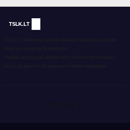
TSLK.LT
TSLK.LT kiekvieną savaitę dalinasi naujausiais įrašais,
kurie yra naudingi skaitytojams.
Portale taip pat gali skelbti turinį visi norintys asmenys,
tačiau jis privalo būti unikalus ir niekur netalpintas.