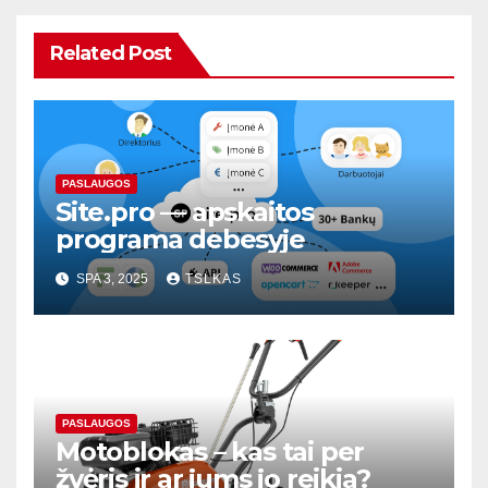
Related Post
PASLAUGOS
Site.pro — apskaitos
programa debesyje
SPA 3, 2025
TSLKAS
PASLAUGOS
Motoblokas – kas tai per
žvėris ir ar jums jo reikia?