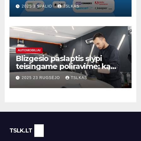
2025 3 SPALIO
TSLKAS
AUTOMOBILIAI
Blizgesio paslaptis slypi
teisingame poliravime: ką
svarbu žinoti?
2025 23 RUGSĖJO
TSLKAS
TSLK.LT