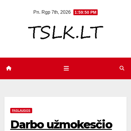
Eiti
Pn. Rgp 7th, 2026
1:59:50 PM
prie
turinio
PASLAUGOS
Darbo užmokesčio