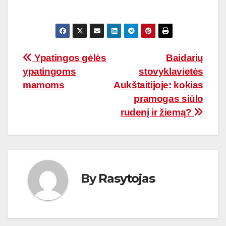
Navigacija
Ypatingos gėlės
Baidarių
ypatingoms
stovyklavietės
tarp
mamoms
Aukštaitijoje: kokias
įrašų
pramogas siūlo
rudenį ir žiemą?
By
Rasytojas