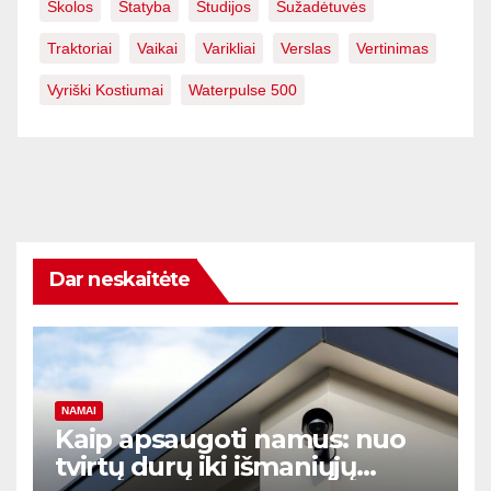
Skolos
Statyba
Studijos
Sužadėtuvės
Traktoriai
Vaikai
Varikliai
Verslas
Vertinimas
Vyriški Kostiumai
Waterpulse 500
Dar neskaitėte
NAMAI
Kaip apsaugoti namus: nuo
tvirtų durų iki išmaniųjų