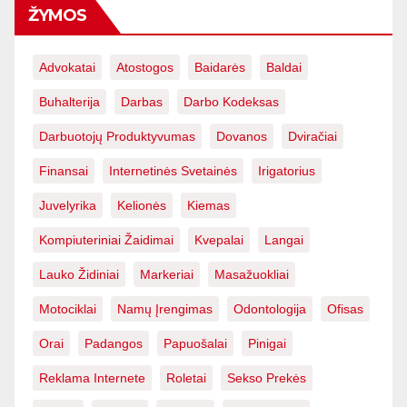
ŽYMOS
Advokatai
Atostogos
Baidarės
Baldai
Buhalterija
Darbas
Darbo Kodeksas
Darbuotojų Produktyvumas
Dovanos
Dviračiai
Finansai
Internetinės Svetainės
Irigatorius
Juvelyrika
Kelionės
Kiemas
Kompiuteriniai Žaidimai
Kvepalai
Langai
Lauko Židiniai
Markeriai
Masažuokliai
Motociklai
Namų Įrengimas
Odontologija
Ofisas
Orai
Padangos
Papuošalai
Pinigai
Reklama Internete
Roletai
Sekso Prekės