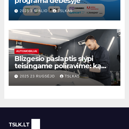
programa debesyje
2025 3 SPALIO
TSLKAS
AUTOMOBILIAI
Blizgesio paslaptis slypi
teisingame poliravime: ką
svarbu žinoti?
2025 23 RUGSĖJO
TSLKAS
TSLK.LT