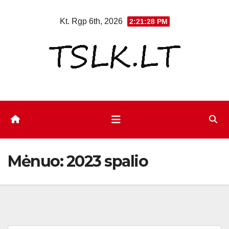
Eiti
Kt. Rgp 6th, 2026
2:21:29 PM
prie
turinio
Mėnuo:
2023 spalio