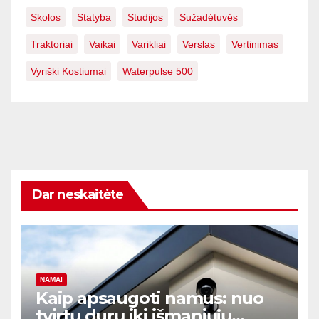
Skolos
Statyba
Studijos
Sužadėtuvės
Traktoriai
Vaikai
Varikliai
Verslas
Vertinimas
Vyriški Kostiumai
Waterpulse 500
Dar neskaitėte
NAMAI
Kaip apsaugoti namus: nuo
tvirtų durų iki išmaniųjų