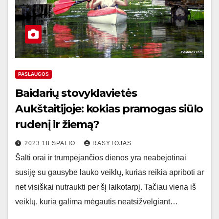
PASLAUGOS
Baidarių stovyklavietės
Aukštaitijoje: kokias pramogas siūlo
rudenį ir žiemą?
2023 18 SPALIO
RASYTOJAS
Šalti orai ir trumpėjančios dienos yra neabejotinai
susiję su gausybe lauko veiklų, kurias reikia apriboti ar
net visiškai nutraukti per šį laikotarpį. Tačiau viena iš
veiklų, kuria galima mėgautis neatsižvelgiant…