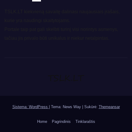
TSLK.LT kiekvieną savaitę dalinasi naujausiais įrašais,
kurie yra naudingi skaitytojams.
Portale taip pat gali skelbti turinį visi norintys asmenys,
tačiau jis privalo būti unikalus ir niekur netalpintas.
Sistema: WordPress
|
Tema: News Way | Sukūrė:
Themeansar
Home
Pagrindinis
Tinklaraštis