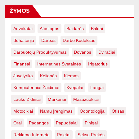
ŽYMOS
Advokatai
Atostogos
Baidarės
Baldai
Buhalterija
Darbas
Darbo Kodeksas
Darbuotojų Produktyvumas
Dovanos
Dviračiai
Finansai
Internetinės Svetainės
Irigatorius
Juvelyrika
Kelionės
Kiemas
Kompiuteriniai Žaidimai
Kvepalai
Langai
Lauko Židiniai
Markeriai
Masažuokliai
Motociklai
Namų Įrengimas
Odontologija
Ofisas
Orai
Padangos
Papuošalai
Pinigai
Reklama Internete
Roletai
Sekso Prekės