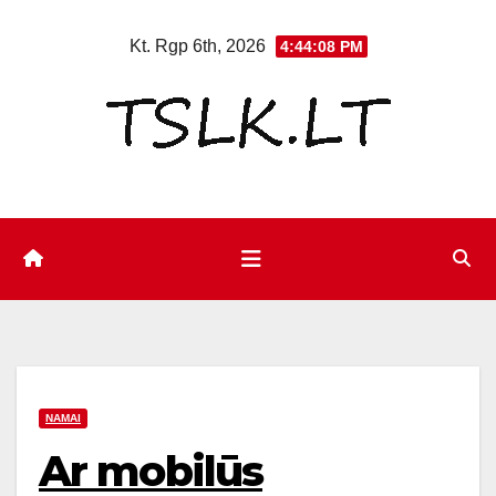
Eiti
Kt. Rgp 6th, 2026
4:44:09 PM
prie
turinio
NAMAI
Ar mobilūs