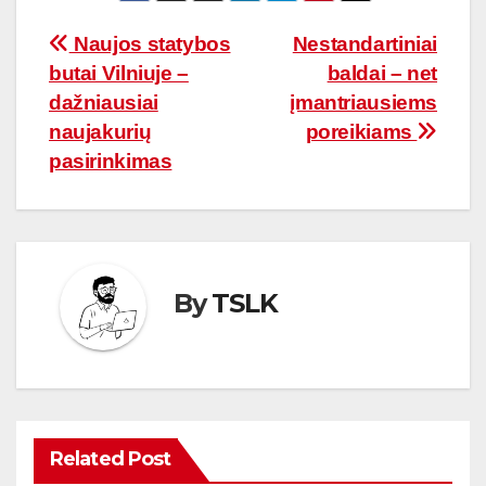
Navigacija
Naujos statybos
Nestandartiniai
butai Vilniuje –
baldai – net
tarp
dažniausiai
įmantriausiems
įrašų
naujakurių
poreikiams
pasirinkimas
By
TSLK
Related Post