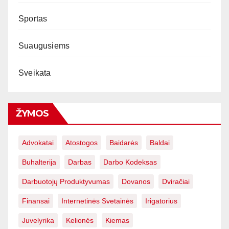
Sportas
Suaugusiems
Sveikata
ŽYMOS
Advokatai
Atostogos
Baidarės
Baldai
Buhalterija
Darbas
Darbo Kodeksas
Darbuotojų Produktyvumas
Dovanos
Dviračiai
Finansai
Internetinės Svetainės
Irigatorius
Juvelyrika
Kelionės
Kiemas