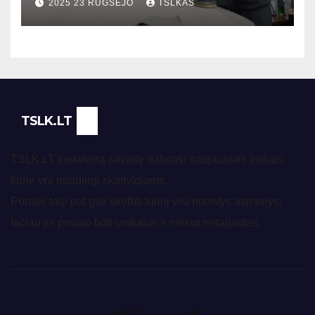
2025 23 RUGSĖJO
TSLKAS
TSLK.LT
TSLK.LT kiekvieną savaitę dalinasi naujausiais įrašais,
kurie yra naudingi skaitytojams.
Portale taip pat gali skelbti turinį visi norintys asmenys,
tačiau jis privalo būti unikalus ir niekur netalpintas.