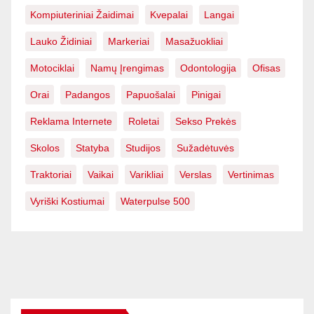
Kompiuteriniai Žaidimai
Kvepalai
Langai
Lauko Židiniai
Markeriai
Masažuokliai
Motociklai
Namų Įrengimas
Odontologija
Ofisas
Orai
Padangos
Papuošalai
Pinigai
Reklama Internete
Roletai
Sekso Prekės
Skolos
Statyba
Studijos
Sužadėtuvės
Traktoriai
Vaikai
Varikliai
Verslas
Vertinimas
Vyriški Kostiumai
Waterpulse 500