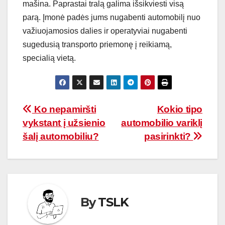
mašina. Paprastai tralą galima išsikviesti visą
parą. Įmonė padės jums nugabenti automobilį nuo
važiuojamosios dalies ir operatyviai nugabenti
sugedusią transporto priemonę į reikiamą,
specialią vietą.
Navigacija
Ko nepamiršti
Kokio tipo
vykstant į užsienio
automobilio variklį
tarp
šalį automobiliu?
pasirinkti?
įrašų
By
TSLK