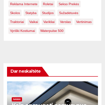
Reklama Internete
Roletai
Sekso Prekės
Skolos
Statyba
Studijos
Sužadėtuvės
Traktoriai
Vaikai
Varikliai
Verslas
Vertinimas
Vyriški Kostiumai
Waterpulse 500
Dar neskaitėte
NAMAI