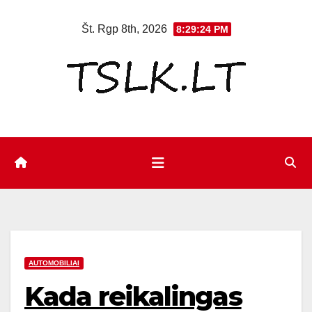
Eiti
Št. Rgp 8th, 2026
8:29:24 PM
prie
turinio
AUTOMOBILIAI
Kada reikalingas