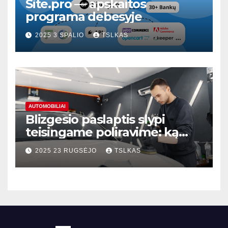
Site.pro — apskaitos
programa debesyje
2025 3 SPALIO
TSLKAS
AUTOMOBILIAI
Blizgesio paslaptis slypi
teisingame poliravime: ką
svarbu žinoti?
2025 23 RUGSĖJO
TSLKAS