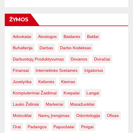
ŽYMOS
Advokatai
Atostogos
Baidarės
Baldai
Buhalterija
Darbas
Darbo Kodeksas
Darbuotojų Produktyvumas
Dovanos
Dviračiai
Finansai
Internetinės Svetainės
Irigatorius
Juvelyrika
Kelionės
Kiemas
Kompiuteriniai Žaidimai
Kvepalai
Langai
Lauko Židiniai
Markeriai
Masažuokliai
Motociklai
Namų Įrengimas
Odontologija
Ofisas
Orai
Padangos
Papuošalai
Pinigai