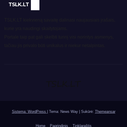
TSLK.LT
TSLK.LT kiekvieną savaitę dalinasi naujausiais įrašais,
kurie yra naudingi skaitytojams.
Portale taip pat gali skelbti turinį visi norintys asmenys,
tačiau jis privalo būti unikalus ir niekur netalpintas.
Sistema: WordPress
|
Tema: News Way | Sukūrė:
Themeansar
Home
Pagrindinis
Tinklaraštis