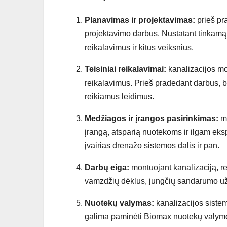
Planavimas ir projektavimas:
prieš pr
projektavimo darbus. Nustatant tinkamą vi
reikalavimus ir kitus veiksnius.
Teisiniai reikalavimai:
kanalizacijos mon
reikalavimus. Prieš pradedant darbus, b
reikiamus leidimus.
Medžiagos ir įrangos pasirinkimas:
m
įrangą, atsparią nuotekoms ir ilgam eksp
įvairias drenažo sistemos dalis ir pan.
Darbų eiga:
montuojant kanalizaciją, re
vamzdžių dėklus, jungčių sandarumo užti
Nuotekų valymas:
kanalizacijos siste
galima paminėti Biomax nuotekų valymo 