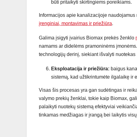
būti pritaikyti skirtingiems poreikiams.
Informacijos apie kanalizacijoje naudojamus n
įrenginiai, montavimas ir priežiūra
.
Galima įsigyti įvairius Biomax prekės ženklo
namams ar didelėms pramoninėms įmonėms. Jie
technologijų derinį, siekiant išvalyti nuotekas i
Eksploatacija ir priežiūra:
baigus kanali
sistemą, kad užtikrintumėte ilgalaikę ir e
Visas šis procesas yra gan sudėtingas ir reika
valymo prekių ženklai, tokie kaip Biomax, gal
palaikyti nuotekų sistemą efektyviai veikiančią
tinkamas medžiagas ir įrangą bei laikytis visų