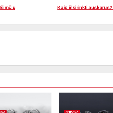
Išimčių
Kaip išsirinkti auskarus
NGA
APRANGA