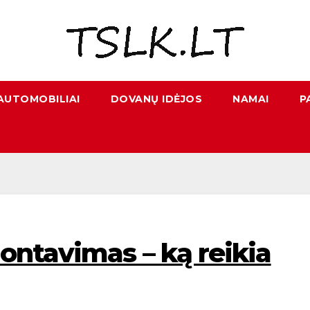
AUTOMOBILIAI
DOVANŲ IDĖJOS
NAMAI
P
ontavimas – ką reikia