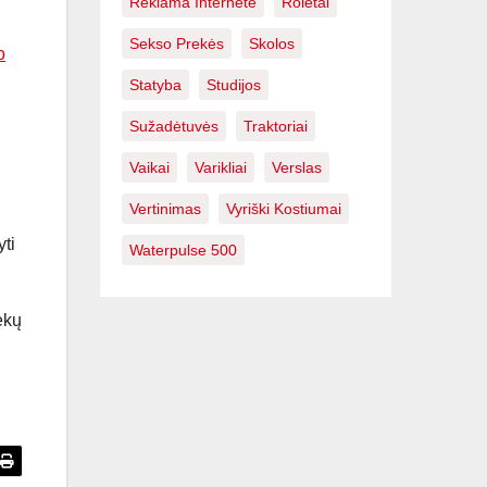
Reklama Internete
Roletai
Sekso Prekės
Skolos
o
Statyba
Studijos
Sužadėtuvės
Traktoriai
Vaikai
Varikliai
Verslas
Vertinimas
Vyriški Kostiumai
yti
Waterpulse 500
ekų