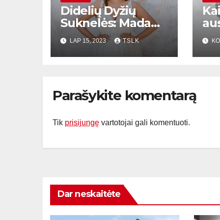
Didelių Dyžių
Kai
Suknelės: Mada
au
Be Išimčių
LAP 15, 2023
TSLK
KO
Parašykite komentarą
Tik
prisijungę
vartotojai gali komentuoti.
Dar neskaitėte