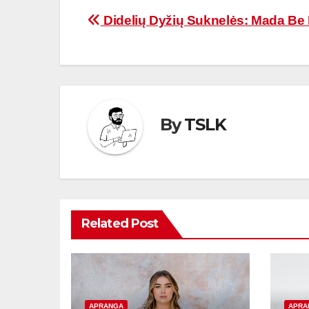
Navigacija
Didelių Dyžių Suknelės: Mada Be 
tarp
įrašų
By
TSLK
Related Post
APRANGA
APRA