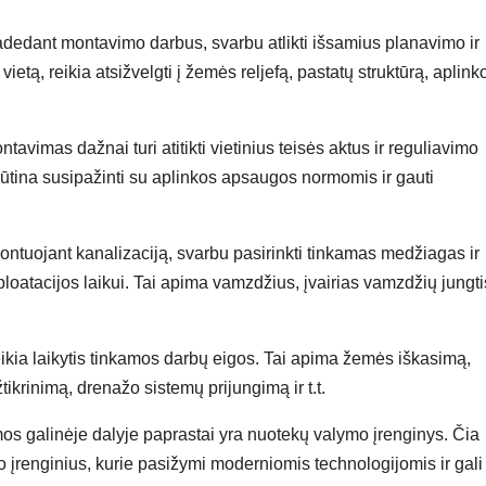
adedant montavimo darbus, svarbu atlikti išsamius planavimo ir
etą, reikia atsižvelgti į žemės reljefą, pastatų struktūrą, aplink
tavimas dažnai turi atitikti vietinius teisės aktus ir reguliavimo
ūtina susipažinti su aplinkos apsaugos normomis ir gauti
ontuojant kanalizaciją, svarbu pasirinkti tinkamas medžiagas ir
loatacijos laikui. Tai apima vamzdžius, įvairias vamzdžių jungti
ikia laikytis tinkamos darbų eigos. Tai apima žemės iškasimą,
krinimą, drenažo sistemų prijungimą ir t.t.
mos galinėje dalyje paprastai yra nuotekų valymo įrenginys. Čia
įrenginius, kurie pasižymi moderniomis technologijomis ir gali