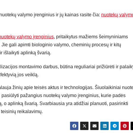
uotekų valymo įrenginius ir jų kainas rasite čia:
nuotekų valym
nuotekų valymo įrenginius
, pritaikytus mažiems šeimyniniams
 gali apimti biologinio valymo, cheminių procesų ir kitų
r išlaikyti aplinką švarią.
zacijos montavimo darbus, būtina reguliariai prižiūrėti ir palaik
fektyvią jos veiklą.
lauja žinių apie teisės aktus ir technologijas. Šiuolaikiniai nuot
i pasiūlyti pažangius nuotekų valymo įrenginius, kurie padės
, o aplinką švarią. Svarbiausia yra atidžiai planuoti, pasirinkti
 teisinių reikalavimų.