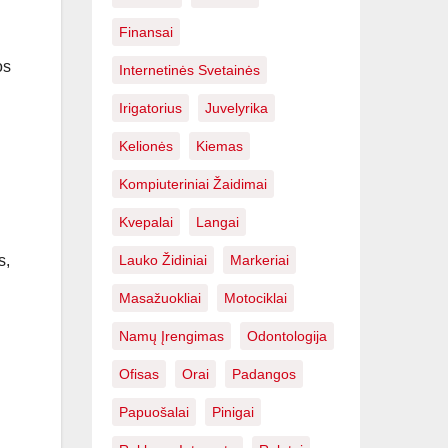
Finansai
os
Internetinės Svetainės
Irigatorius
Juvelyrika
Kelionės
Kiemas
Kompiuteriniai Žaidimai
Kvepalai
Langai
Lauko Židiniai
Markeriai
s,
Masažuokliai
Motociklai
Namų Įrengimas
Odontologija
Ofisas
Orai
Padangos
Papuošalai
Pinigai