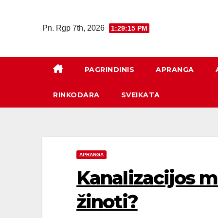
Eiti
prie
Pn. Rgp 7th, 2026
1:29:16 PM
turinio
PAGRINDINIS
APRANGA
RINKODARA
SVEIKATA
APRANGA
Kanalizacijos m
žinoti?