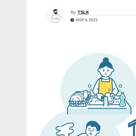
By
TSLK
RGP 9, 2023