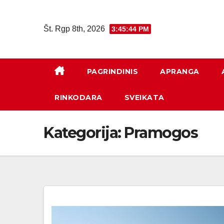
Eiti
prie
Št. Rgp 8th, 2026
3:45:45 PM
turinio
PAGRINDINIS
APRANGA
RINKODARA
SVEIKATA
Kategorija:
Pramogos