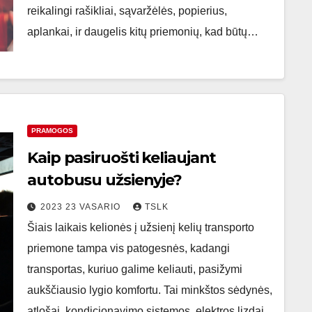
reikalingi rašikliai, sąvaržėlės, popierius,
aplankai, ir daugelis kitų priemonių, kad būtų…
PRAMOGOS
Kaip pasiruošti keliaujant
autobusu užsienyje?
2023 23 VASARIO
TSLK
Šiais laikais kelionės į užsienį kelių transporto
priemone tampa vis patogesnės, kadangi
transportas, kuriuo galime keliauti, pasižymi
aukščiausio lygio komfortu. Tai minkštos sėdynės,
atlošai, kondicionavimo sistemos, elektros lizdai.