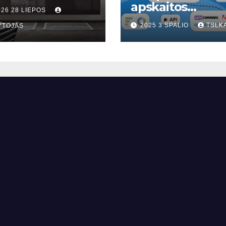
mų erdvę?
apskaitos
026 28 LIEPOS
programa
2025 3 SPALIO
TSLK
YTOJAS
debesyje