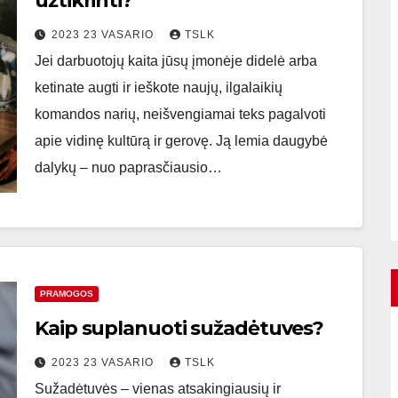
užtikrinti?
2023 23 VASARIO
TSLK
Jei darbuotojų kaita jūsų įmonėje didelė arba
ketinate augti ir ieškote naujų, ilgalaikių
komandos narių, neišvengiamai teks pagalvoti
apie vidinę kultūrą ir gerovę. Ją lemia daugybė
dalykų – nuo paprasčiausio…
PRAMOGOS
Kaip suplanuoti sužadėtuves?
2023 23 VASARIO
TSLK
Sužadėtuvės – vienas atsakingiausių ir