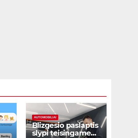
AUTOMOBILIAI
Blizgesio paslaptis
slypi teisingame