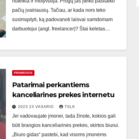
nuteikia ir motyvuoja. Progų jas įteikti pasitaiko
pačių įvairiausių. Tačiau, ar kada nors teko
susimąstyti, ką padovanoti laisvai samdomam
darbuotojui (angl. freelancer)? Štai keletas…
PRAMOGOS
Patarimai perkantiems
kanceliarines prekes internetu
2023 23 VASARIO
TSLK
Jei vadovaujate įmonei, tada žinote, kokios gali
būti brangios kanceliarinės prekės, skirtos biurui.
„Biuro gidas“ pastebi, kad visoms įmonėms