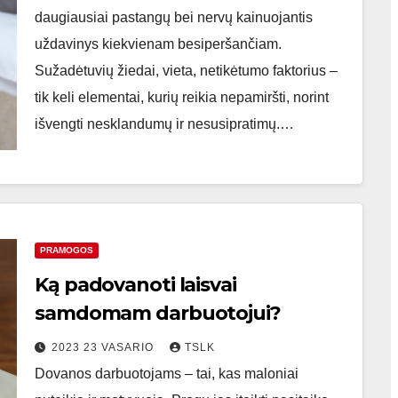
daugiausiai pastangų bei nervų kainuojantis
uždavinys kiekvienam besiperšančiam.
Sužadėtuvių žiedai, vieta, netikėtumo faktorius –
tik keli elementai, kurių reikia nepamiršti, norint
išvengti nesklandumų ir nesusipratimų.…
PRAMOGOS
Ką padovanoti laisvai
samdomam darbuotojui?
2023 23 VASARIO
TSLK
Dovanos darbuotojams – tai, kas maloniai