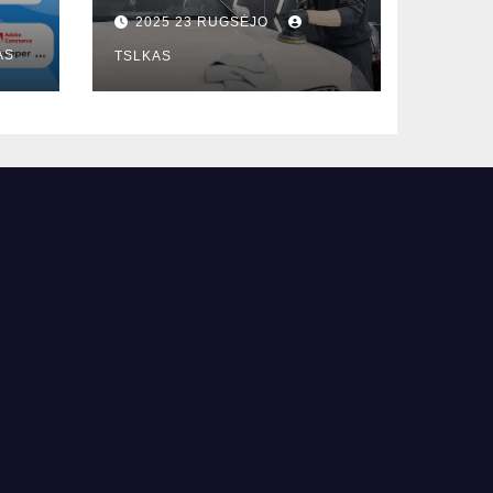
poliravime: ką
2025 23 RUGSĖJO
svarbu žinoti?
AS
TSLKAS