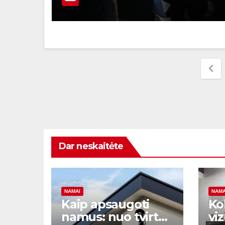
Įra
pus
Dar neskaitėte
NAMAI
NAMA
Kaip apsaugoti
Ko
namus: nuo tvirtų
viz