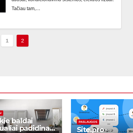
Tačiau tam,…
šų
1
2
lapiavimas
I
kie baldai
PASLAUGOS
ualiai padidina
Site.pro —