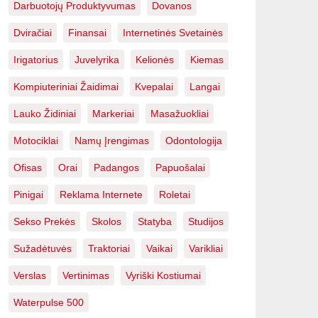
Darbuotojų Produktyvumas
Dovanos
Dviračiai
Finansai
Internetinės Svetainės
Irigatorius
Juvelyrika
Kelionės
Kiemas
Kompiuteriniai Žaidimai
Kvepalai
Langai
Lauko Židiniai
Markeriai
Masažuokliai
Motociklai
Namų Įrengimas
Odontologija
Ofisas
Orai
Padangos
Papuošalai
Pinigai
Reklama Internete
Roletai
Sekso Prekės
Skolos
Statyba
Studijos
Sužadėtuvės
Traktoriai
Vaikai
Varikliai
Verslas
Vertinimas
Vyriški Kostiumai
Waterpulse 500